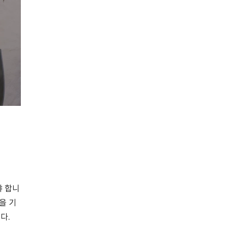
야 합니
을 기
다.