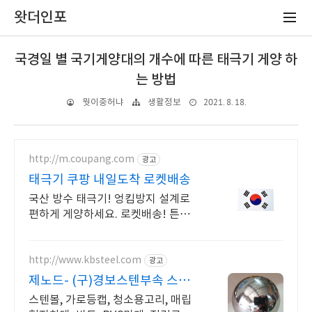
왓더인포
국경일 별 국기게양대의 개수에 따른 태극기 게양 하
는 방법
2021. 8. 18.
뭣이중허냐
생활정보
http://m.coupang.com
광고
태극기 쿠팡 내일도착 로켓배송
국산 방수 태극기! 엉킴방지 설계로
편하게 게양하세요. 로켓배송! 튼튼
한 국산 태극기, 집회 사용도 OK. 오
염 시 손빨래로 오래 사용!
http://www.kbsteel.com
광고
제노드- (구)경보스텐부속 스텐
레이저가공 절곡
스텐볼, 가로등캡, 청소용고리, 매립